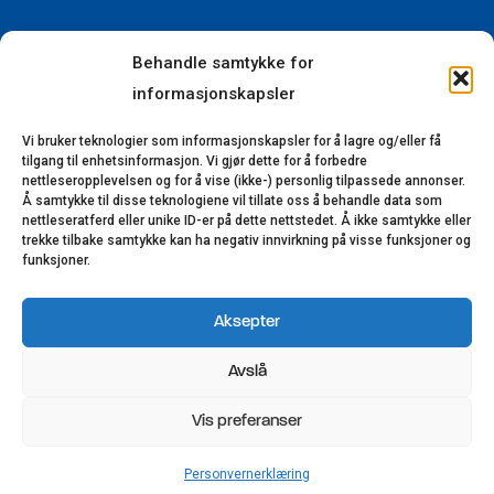
Facebook
Instagram
YouTube
LinkedIn
Behandle samtykke for
informasjonskapsler
Kundeservice
Vi bruker teknologier som informasjonskapsler for å lagre og/eller få
Kontaktinformasjon
tilgang til enhetsinformasjon. Vi gjør dette for å forbedre
Forhandlere
nettleseropplevelsen og for å vise (ikke-) personlig tilpassede annonser.
Å samtykke til disse teknologiene vil tillate oss å behandle data som
Reklamasjon
nettleseratferd eller unike ID-er på dette nettstedet. Å ikke samtykke eller
trekke tilbake samtykke kan ha negativ innvirkning på visse funksjoner og
Bærekraft
funksjoner.
Åpenhetsloven
Aksepter
© 2023-2025 Lillerønning Snekkerifabrikk AS.
Avslå
Alle rettigheter reservert. Utviklet av
VinnVinn Reklame AS
|
Personvernerklæring
Vis preferanser
Personvernerklæring