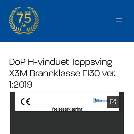
Hopp
til
Men
innhold
DoP H-vinduet Toppsving
X3M Brannklasse EI30 ver.
1:2019