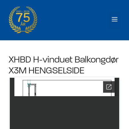
Hopp
til
Men
innhold
XHBD H-vinduet Balkongdør
X3M HENGSELSIDE