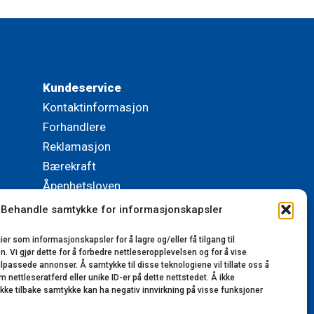
Kundeservice
Kontaktinformasjon
Forhandlere
Reklamasjon
Bærekraft
Åpenhetsloven
Behandle samtykke for informasjonskapsler
© 2023-2025 Lillerønning Snekkerifabrikk AS.
ier som informasjonskapsler for å lagre og/eller få tilgang til
Alle rettigheter reservert. Utviklet av
 Vi gjør dette for å forbedre nettleseropplevelsen og for å vise
VinnVinn Reklame AS
|
Personvernerklæring
tilpassede annonser. Å samtykke til disse teknologiene vil tillate oss å
nettleseratferd eller unike ID-er på dette nettstedet. Å ikke
ekke tilbake samtykke kan ha negativ innvirkning på visse funksjoner