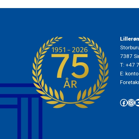
Lillerø
Storbur
7387 Si
T: +47 
E: konto
Foretak
Face
Ins
Y