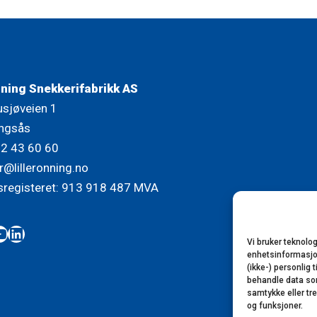
nning Snekkerifabrikk AS
usjøveien 1
ngsås
72 43 60 60
r@lilleronning.no
sregisteret: 913 918 487 MVA
book
tagram
ouTube
LinkedIn
Vi bruker teknolog
enhetsinformasjon.
(ikke-) personlig 
behandle data som 
samtykke eller tr
og funksjoner.