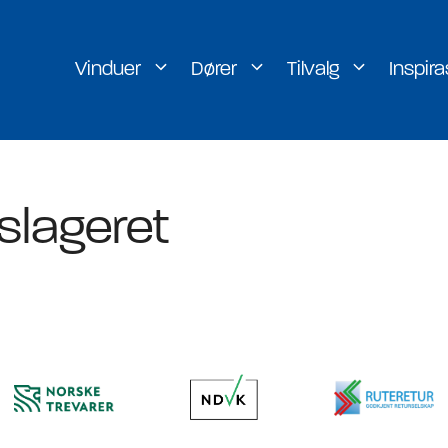
Vinduer
Dører
Tilvalg
Inspira
er
H-vinduet
slageret
rer
Lill-vinduet
rer
g