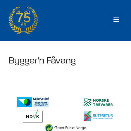
Hopp
til
Men
innhold
Bygger’n Fåvang