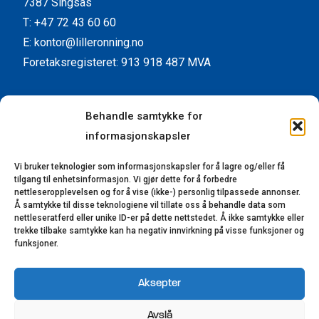
7387 Singsås
T: +47 72 43 60 60
E: kontor@lilleronning.no
Foretaksregisteret: 913 918 487 MVA
Facebook
Instagram
YouTube
LinkedIn
Behandle samtykke for
informasjonskapsler
Kundeservice
Vi bruker teknologier som informasjonskapsler for å lagre og/eller få
Kontaktinformasjon
tilgang til enhetsinformasjon. Vi gjør dette for å forbedre
Forhandlere
nettleseropplevelsen og for å vise (ikke-) personlig tilpassede annonser.
Å samtykke til disse teknologiene vil tillate oss å behandle data som
Reklamasjon
nettleseratferd eller unike ID-er på dette nettstedet. Å ikke samtykke eller
trekke tilbake samtykke kan ha negativ innvirkning på visse funksjoner og
Bærekraft
funksjoner.
Åpenhetsloven
Aksepter
© 2023-2025 Lillerønning Snekkerifabrikk AS.
Avslå
Alle rettigheter reservert. Utviklet av