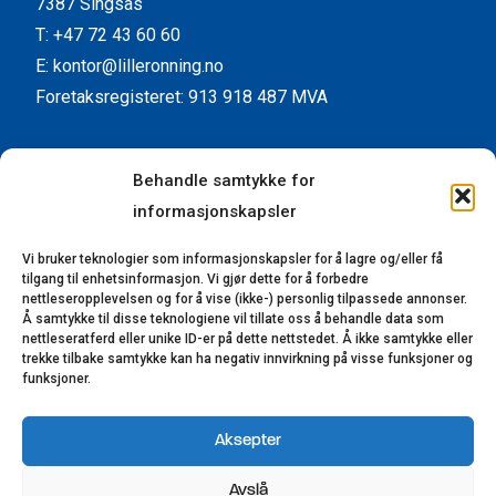
7387 Singsås
T: +47 72 43 60 60
E: kontor@lilleronning.no
Foretaksregisteret: 913 918 487 MVA
Facebook
Instagram
YouTube
LinkedIn
Behandle samtykke for
informasjonskapsler
Kundeservice
Vi bruker teknologier som informasjonskapsler for å lagre og/eller få
Kontaktinformasjon
tilgang til enhetsinformasjon. Vi gjør dette for å forbedre
Forhandlere
nettleseropplevelsen og for å vise (ikke-) personlig tilpassede annonser.
Å samtykke til disse teknologiene vil tillate oss å behandle data som
Reklamasjon
nettleseratferd eller unike ID-er på dette nettstedet. Å ikke samtykke eller
trekke tilbake samtykke kan ha negativ innvirkning på visse funksjoner og
Bærekraft
funksjoner.
Åpenhetsloven
Aksepter
© 2023-2025 Lillerønning Snekkerifabrikk AS.
Avslå
Alle rettigheter reservert. Utviklet av