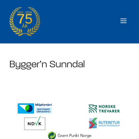
Hopp
til
Men
innhold
Bygger’n Sunndal