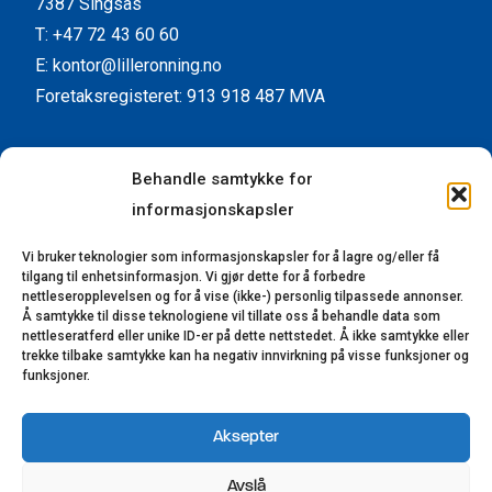
7387 Singsås
T: +47 72 43 60 60
E: kontor@lilleronning.no
Foretaksregisteret: 913 918 487 MVA
Facebook
Instagram
YouTube
LinkedIn
Behandle samtykke for
informasjonskapsler
Kundeservice
Vi bruker teknologier som informasjonskapsler for å lagre og/eller få
Kontaktinformasjon
tilgang til enhetsinformasjon. Vi gjør dette for å forbedre
Forhandlere
nettleseropplevelsen og for å vise (ikke-) personlig tilpassede annonser.
Å samtykke til disse teknologiene vil tillate oss å behandle data som
Reklamasjon
nettleseratferd eller unike ID-er på dette nettstedet. Å ikke samtykke eller
trekke tilbake samtykke kan ha negativ innvirkning på visse funksjoner og
Bærekraft
funksjoner.
Åpenhetsloven
Aksepter
© 2023-2025 Lillerønning Snekkerifabrikk AS.
Avslå
Alle rettigheter reservert. Utviklet av