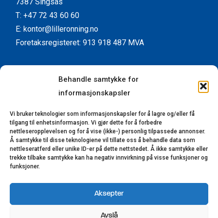
7387 Singsås
T: +47 72 43 60 60
E: kontor@lilleronning.no
Foretaksregisteret: 913 918 487 MVA
Facebook
Instagram
YouTube
LinkedIn
Behandle samtykke for
informasjonskapsler
Kundeservice
Vi bruker teknologier som informasjonskapsler for å lagre og/eller få
Kontaktinformasjon
tilgang til enhetsinformasjon. Vi gjør dette for å forbedre
Forhandlere
nettleseropplevelsen og for å vise (ikke-) personlig tilpassede annonser.
Å samtykke til disse teknologiene vil tillate oss å behandle data som
Reklamasjon
nettleseratferd eller unike ID-er på dette nettstedet. Å ikke samtykke eller
trekke tilbake samtykke kan ha negativ innvirkning på visse funksjoner og
Bærekraft
funksjoner.
Åpenhetsloven
Aksepter
© 2023-2025 Lillerønning Snekkerifabrikk AS.
Avslå
Alle rettigheter reservert. Utviklet av