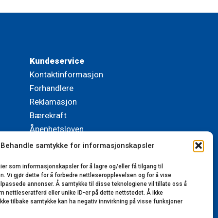
Kundeservice
Kontaktinformasjon
Forhandlere
Reklamasjon
Bærekraft
Åpenhetsloven
Behandle samtykke for informasjonskapsler
© 2023-2025 Lillerønning Snekkerifabrikk AS.
ier som informasjonskapsler for å lagre og/eller få tilgang til
Alle rettigheter reservert. Utviklet av
 Vi gjør dette for å forbedre nettleseropplevelsen og for å vise
VinnVinn Reklame AS
|
Personvernerklæring
tilpassede annonser. Å samtykke til disse teknologiene vil tillate oss å
nettleseratferd eller unike ID-er på dette nettstedet. Å ikke
ekke tilbake samtykke kan ha negativ innvirkning på visse funksjoner