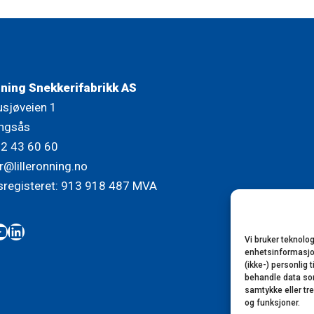
nning Snekkerifabrikk AS
usjøveien 1
ngsås
72 43 60 60
r@lilleronning.no
sregisteret: 913 918 487 MVA
book
tagram
ouTube
LinkedIn
Vi bruker teknolog
enhetsinformasjon.
(ikke-) personlig 
behandle data som 
samtykke eller tr
og funksjoner.