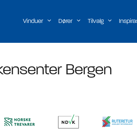
Vinduer
Dører
Tilvalg
Inspira
er
H-vinduet
kensenter Bergen
rer
Lill-vinduet
rer
g