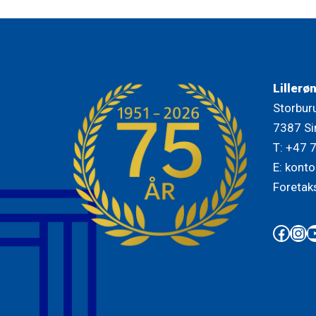
Lillerø
Storbur
7387 Si
T: +47 
E: konto
Foretak
Face
Ins
Y