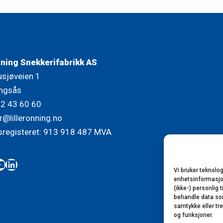
nning Snekkerifabrikk AS
usjøveien 1
ngsås
72 43 60 60
r@lilleronning.no
sregisteret: 913 918 487 MVA
book
tagram
ouTube
LinkedIn
Vi bruker teknolog
enhetsinformasjon.
(ikke-) personlig 
behandle data som 
samtykke eller tr
og funksjoner.