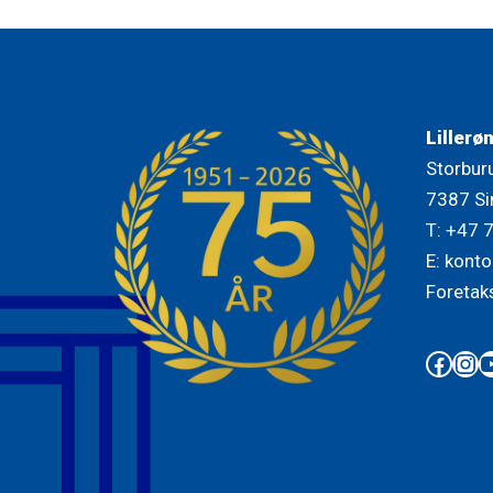
Lillerø
Storbur
7387 Si
T: +47 
E: konto
Foretak
Face
Ins
Y