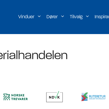
Vinduer
Dører
Tilvalg
Inspira
er
H-vinduet
rialhandelen
rer
Lill-vinduet
rer
g