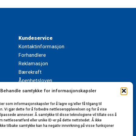
Kundeservice
Kontaktinformasjon
Forhandlere
Reklamasjon
Bærekraft
Åpenhetsloven
Behandle samtykke for informasjonskapsler
© 2023-2025 Lillerønning Snekkerifabrikk AS.
ier som informasjonskapsler for å lagre og/eller få tilgang til
Alle rettigheter reservert. Utviklet av
 Vi gjør dette for å forbedre nettleseropplevelsen og for å vise
VinnVinn Reklame AS
|
Personvernerklæring
tilpassede annonser. Å samtykke til disse teknologiene vil tillate oss å
nettleseratferd eller unike ID-er på dette nettstedet. Å ikke
ekke tilbake samtykke kan ha negativ innvirkning på visse funksjoner