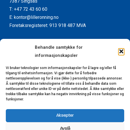
7387 Singsås
T: +47 72 43 60 60
E: kontor@lilleronning.no
Foretaksregisteret: 913 918 487 MVA
Facebook
Instagram
YouTube
LinkedIn
Behandle samtykke for
informasjonskapsler
Kundeservice
Vi bruker teknologier som informasjonskapsler for å lagre og/eller få
Kontaktinformasjon
tilgang til enhetsinformasjon. Vi gjør dette for å forbedre
Forhandlere
nettleseropplevelsen og for å vise (ikke-) personlig tilpassede annonser.
Å samtykke til disse teknologiene vil tillate oss å behandle data som
Reklamasjon
nettleseratferd eller unike ID-er på dette nettstedet. Å ikke samtykke eller
trekke tilbake samtykke kan ha negativ innvirkning på visse funksjoner og
Bærekraft
funksjoner.
Åpenhetsloven
Aksepter
© 2023-2025 Lillerønning Snekkerifabrikk AS.
Avslå
Alle rettigheter reservert. Utviklet av