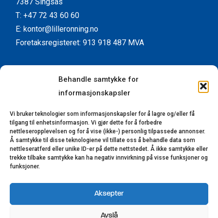
7387 Singsås
T: +47 72 43 60 60
E: kontor@lilleronning.no
Foretaksregisteret: 913 918 487 MVA
Facebook
Instagram
YouTube
LinkedIn
Behandle samtykke for
informasjonskapsler
Kundeservice
Vi bruker teknologier som informasjonskapsler for å lagre og/eller få
Kontaktinformasjon
tilgang til enhetsinformasjon. Vi gjør dette for å forbedre
Forhandlere
nettleseropplevelsen og for å vise (ikke-) personlig tilpassede annonser.
Å samtykke til disse teknologiene vil tillate oss å behandle data som
Reklamasjon
nettleseratferd eller unike ID-er på dette nettstedet. Å ikke samtykke eller
trekke tilbake samtykke kan ha negativ innvirkning på visse funksjoner og
Bærekraft
funksjoner.
Åpenhetsloven
Aksepter
© 2023-2025 Lillerønning Snekkerifabrikk AS.
Avslå
Alle rettigheter reservert. Utviklet av