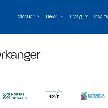
Vinduer
Dører
Tilvalg
Inspira
er
H-vinduet
rkanger
rer
Lill-vinduet
rer
g