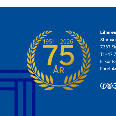
Lillerø
Storbur
7387 Si
T: +47 
E: konto
Foretak
Face
Ins
Y