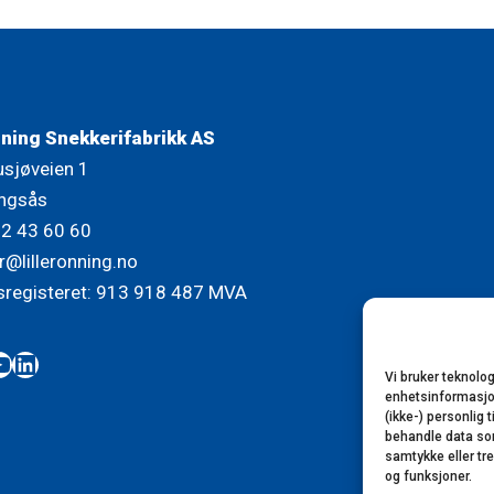
nning Snekkerifabrikk AS
usjøveien 1
ngsås
72 43 60 60
r@lilleronning.no
sregisteret: 913 918 487 MVA
book
tagram
ouTube
LinkedIn
Vi bruker teknolog
enhetsinformasjon.
(ikke-) personlig 
behandle data som 
samtykke eller tr
og funksjoner.