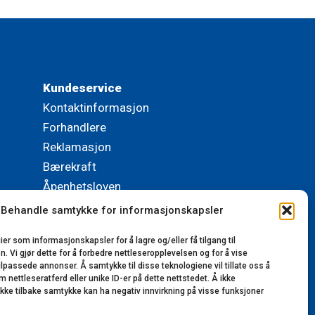
Kundeservice
Kontaktinformasjon
Forhandlere
Reklamasjon
Bærekraft
Åpenhetsloven
Behandle samtykke for informasjonskapsler
© 2023-2025 Lillerønning Snekkerifabrikk AS.
ier som informasjonskapsler for å lagre og/eller få tilgang til
Alle rettigheter reservert. Utviklet av
 Vi gjør dette for å forbedre nettleseropplevelsen og for å vise
VinnVinn Reklame AS
|
Personvernerklæring
tilpassede annonser. Å samtykke til disse teknologiene vil tillate oss å
nettleseratferd eller unike ID-er på dette nettstedet. Å ikke
ekke tilbake samtykke kan ha negativ innvirkning på visse funksjoner