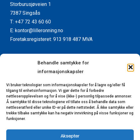
Storburusjøveien 1
7387 Singsås
T: +47 72 43 60 60
E: kontor@lilleronning.no
Foretaksregisteret: 913 918 487 MVA
Facebook
Instagram
YouTube
LinkedIn
Behandle samtykke for
informasjonskapsler
Kundeservice
Vi bruker teknologier som informasjonskapsler for å lagre og/eller få
Kontaktinformasjon
tilgang til enhetsinformasjon. Vi gjør dette for å forbedre
Forhandlere
nettleseropplevelsen og for å vise (ikke-) personlig tilpassede annonser.
Å samtykke til disse teknologiene vil tillate oss å behandle data som
Reklamasjon
nettleseratferd eller unike ID-er på dette nettstedet. Å ikke samtykke eller
trekke tilbake samtykke kan ha negativ innvirkning på visse funksjoner og
Bærekraft
funksjoner.
Åpenhetsloven
Aksepter