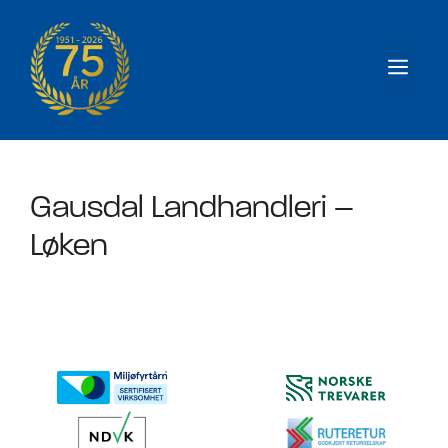
Hopp
til
Men
innhold
Gausdal Landhandleri –
Løken