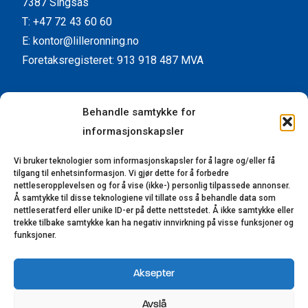
7387 Singsås
T: +47 72 43 60 60
E: kontor@lilleronning.no
Foretaksregisteret: 913 918 487 MVA
Facebook
Instagram
YouTube
LinkedIn
Behandle samtykke for
informasjonskapsler
Kundeservice
Vi bruker teknologier som informasjonskapsler for å lagre og/eller få
Kontaktinformasjon
tilgang til enhetsinformasjon. Vi gjør dette for å forbedre
Forhandlere
nettleseropplevelsen og for å vise (ikke-) personlig tilpassede annonser.
Å samtykke til disse teknologiene vil tillate oss å behandle data som
Reklamasjon
nettleseratferd eller unike ID-er på dette nettstedet. Å ikke samtykke eller
trekke tilbake samtykke kan ha negativ innvirkning på visse funksjoner og
Bærekraft
funksjoner.
Åpenhetsloven
Aksepter
© 2023-2025 Lillerønning Snekkerifabrikk AS.
Avslå
Alle rettigheter reservert. Utviklet av