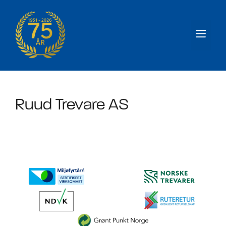
Hopp
til
Men
innhold
Ruud Trevare AS