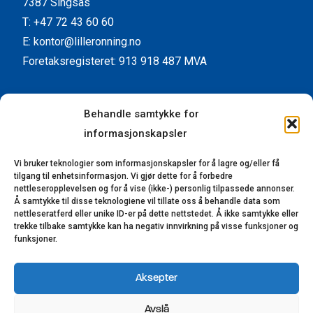
7387 Singsås
T: +47 72 43 60 60
E: kontor@lilleronning.no
Foretaksregisteret: 913 918 487 MVA
Facebook
Instagram
YouTube
LinkedIn
Behandle samtykke for
informasjonskapsler
Kundeservice
Vi bruker teknologier som informasjonskapsler for å lagre og/eller få
Kontaktinformasjon
tilgang til enhetsinformasjon. Vi gjør dette for å forbedre
Forhandlere
nettleseropplevelsen og for å vise (ikke-) personlig tilpassede annonser.
Å samtykke til disse teknologiene vil tillate oss å behandle data som
Reklamasjon
nettleseratferd eller unike ID-er på dette nettstedet. Å ikke samtykke eller
trekke tilbake samtykke kan ha negativ innvirkning på visse funksjoner og
Bærekraft
funksjoner.
Åpenhetsloven
Aksepter
© 2023-2025 Lillerønning Snekkerifabrikk AS.
Avslå
Alle rettigheter reservert. Utviklet av