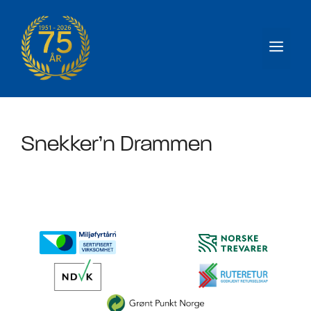
Hopp
til
Men
innhold
Snekker’n Drammen