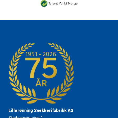
Lillerønning Snekkerifabrikk AS
Storburusjøveien 1