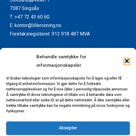
7387 Singsås
T: +47 72 43 60 60
E: kontor@lilleronning.no
Foretaksregisteret: 913 918 487 MVA
Facebook
Instagram
YouTube
LinkedIn
Behandle samtykke for
informasjonskapsler
Kundeservice
Vi bruker teknologier som informasjonskapsler for å lagre og/eller få
Kontaktinformasjon
tilgang til enhetsinformasjon. Vi gjør dette for å forbedre
Forhandlere
nettleseropplevelsen og for å vise (ikke-) personlig tilpassede annonser.
Å samtykke til disse teknologiene vil tillate oss å behandle data som
Reklamasjon
nettleseratferd eller unike ID-er på dette nettstedet. Å ikke samtykke eller
trekke tilbake samtykke kan ha negativ innvirkning på visse funksjoner og
Bærekraft
funksjoner.
Åpenhetsloven
Aksepter