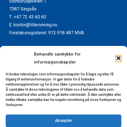
Storburusjøveien 1
7387 Singsås
T: +47 72 43 60 60
E: kontor@lilleronning.no
Foretaksregisteret: 913 918 487 MVA
Facebook
Instagram
YouTube
LinkedIn
Behandle samtykke for
informasjonskapsler
Kundeservice
Vi bruker teknologier som informasjonskapsler for å lagre og/eller få
Kontaktinformasjon
tilgang til enhetsinformasjon. Vi gjør dette for å forbedre
Forhandlere
nettleseropplevelsen og for å vise (ikke-) personlig tilpassede annonser.
Å samtykke til disse teknologiene vil tillate oss å behandle data som
Reklamasjon
nettleseratferd eller unike ID-er på dette nettstedet. Å ikke samtykke eller
trekke tilbake samtykke kan ha negativ innvirkning på visse funksjoner og
Bærekraft
funksjoner.
Åpenhetsloven
Aksepter